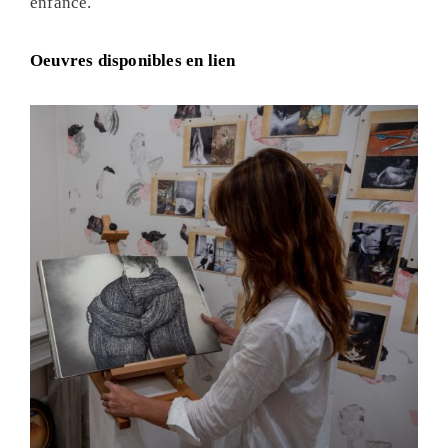
a
enfance.
n
n
Oeuvres disponibles en lien