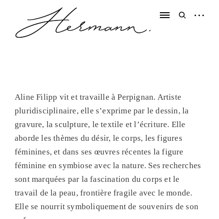
Skip
to
open
open
content
sidebar
search
form
Conservation – restauration d œuvres peintes – exposition d art
A
t
e
Aline Filipp vit et travaille à Perpignan. Artiste
l
pluridisciplinaire, elle s’exprime par le dessin, la
i
gravure, la sculpture, le textile et l’écriture. Elle
e
aborde les thèmes du désir, le corps, les figures
r
féminines, et dans ses œuvres récentes la figure
H
féminine en symbiose avec la nature. Ses recherches
e
sont marquées par la fascination du corps et le
r
travail de la peau, frontière fragile avec le monde.
m
Elle se nourrit symboliquement de souvenirs de son