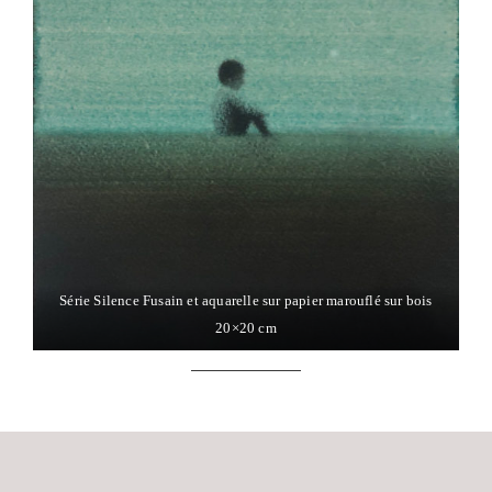
a
n
n
Série Silence Fusain et aquarelle sur papier marouflé sur bois
20×20 cm